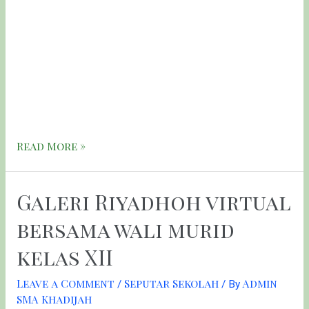
Haul merupakan tradisi peringatan wafatnya seseorang
yang diadakan setahun sekali. Selasa (23/03) merupakan
Haul ke-26 K.H. Abdul Wahab Turcham. Beliau adalah
pendiri yayasan taman pendidikan dan sosial NU Khadijah.
Acara haul K.H. Abdul Wahab Turcham diikuti oleh seluruh
siswa dan guru dari yayasan taman pendidikan Khadijah.
Selain itu, alumni juga turut mengikuti acara ini. Beberapa …
Read More »
Galeri Riyadhoh virtual
bersama wali murid
kelas XII
Leave a Comment
Seputar Sekolah
Admin
/
/ By
SMA Khadijah