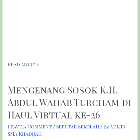
genap selama kurang lebih dua minggu. Hari Jum’at
(26/03) tiba saatnya untuk pembagian raport, tentu saja
secara online. Selain membagikan raport lewat media
komunikasi yaitu WhatsApp, SMA Khadijah Surabaya juga
memberi arahan kepada siswa-siswi kelas X dan XI terkait
dengan kenaikan kelas. Arahan ini langsung disampaikan
oleh H. khoirul …
Read More »
Mengenang Sosok K.H.
Abdul Wahab Turcham di
Haul Virtual ke-26
Leave a Comment
Seputar Sekolah
Admin
/
/ By
SMA Khadijah