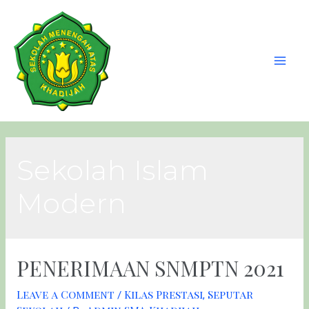
Sekolah Islam
Modern
PENERIMAAN SNMPTN 2021
Leave a Comment
Kilas Prestasi
Seputar
/
,