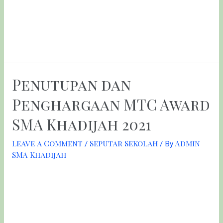
ruang LSBF secara virtual. Isra Mi’raj adalah perjalanan suci
Nabi Muhammad pada malam hari dari Masjidil Haram ke
Masjidil Aqsa di Yerusalem selengkapnya klik turcham
media
Penutupan dan
Penghargaan MTC Award
SMA Khadijah 2021
Leave a Comment
Seputar Sekolah
Admin
/
/ By
SMA Khadijah
MTC merupakan salah satu program yang diselenggarakan
oleh OSIS dan MPK SMA Khadijah (POSKHA) dengan
tujuan untuk mengadakan perlombaan dengan berbagai
tangkai lomba tingkat SMP/Sederajat. Mulai dari tangkai
akademik (Olimpiade PAI dan Matematika), tangkai literasi