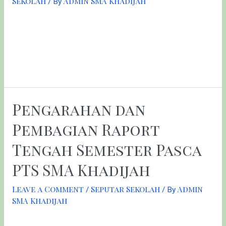
Sekolah
Admin SMA Khadijah
/ By
Alhamdulillah. Selamat dan sukses untuk Ananda-Ananda
yang telah diterima dalam Seleksi Nasional Masuk
Perguruan Tinggi Negeri (SNMPTN) tahun ini. Semangat
dan selamat berjuang juga buat kalian yang menempuh
jalur UTBK. #smakhadijah #smartschool #greenschool
Pengarahan dan
Pembagian Raport
Tengah Semester Pasca
PTS SMA Khadijah
Leave a Comment
Seputar Sekolah
Admin
/
/ By
SMA Khadijah
Setelah melaksanakan PTS (Penilaian Tengah Semester)