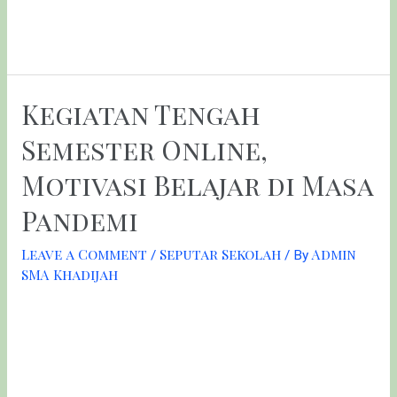
View this post on Instagram A post shared by
SMA_Khadijah (@sma_khadijah)
Kegiatan Tengah
Semester Online,
Motivasi Belajar di Masa
Pandemi
Leave a Comment
Seputar Sekolah
Admin
/
/ By
SMA Khadijah
KTS (Kegiatan Tengah Semester) adalah kegiatan rutin
setiap tahun di semester ganjil dan genap. KTS ini
merupakan salah satu agenda sekolah dan bagian dari
pembelajaran. Dalam rangka KTS itulah, pada hari Senin
(15/03) SMA Khadijah Surabaya mengadakan kegiatan