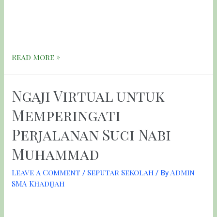
secara virtual yang diikuti oleh seluruh siswa-siswinya
kelas X dan XI. Kegiatan tersebut adalah webinar “Belajar
Efektif …
Read More »
Ngaji Virtual untuk
Memperingati
Perjalanan Suci Nabi
Muhammad
Leave a Comment
Seputar Sekolah
Admin
/
/ By
SMA Khadijah
Pada hari Rabu (10/03) SMA Khadijah Surabaya,
mengadakan acara peringatan Isra Mi’raj bertempat di