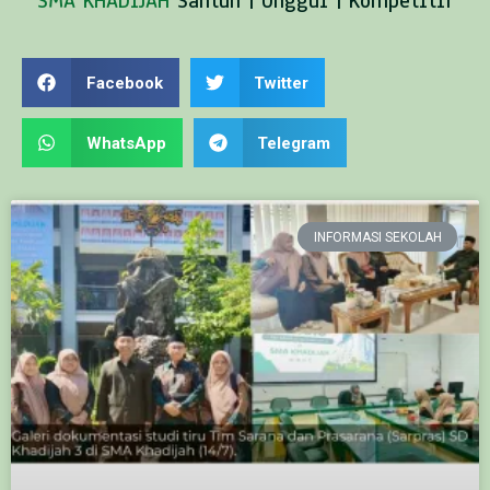
SMA KHADIJAH
Santun | Unggul | Kompetitif
Facebook
Twitter
WhatsApp
Telegram
INFORMASI SEKOLAH