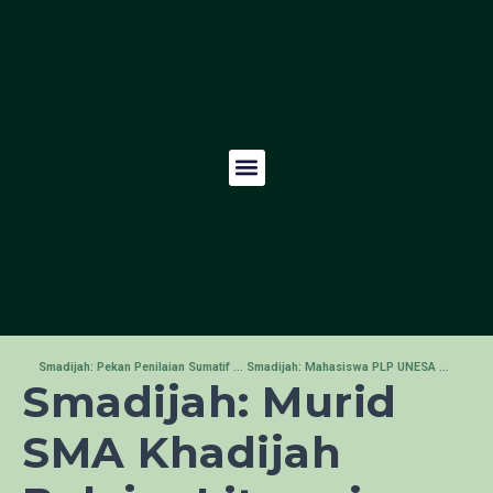
Smadijah: Pekan Penilaian Sumatif Akhir Tahun Semester Genap TA 2025/2026
Smadijah: Mahasiswa PLP UNESA Resmi Ditarik dari SMA Khadijah, Tinggalkan Berbagai Pengalaman Berharga
Smadijah: Murid
SMA Khadijah