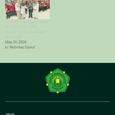
Smadijah: Belajar Langsung di
FK Undip, Kelas X SMA
Khadijah Perluas Wawasan
Studi Lanjut
May 20, 2026
In "Aktivitas Siswa"
Jelajah