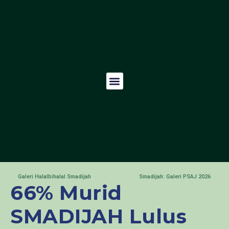
Galeri Halalbihalal Smadijah
Smadijah: Galeri PSAJ 2026
66% Murid
SMADIJAH Lulus