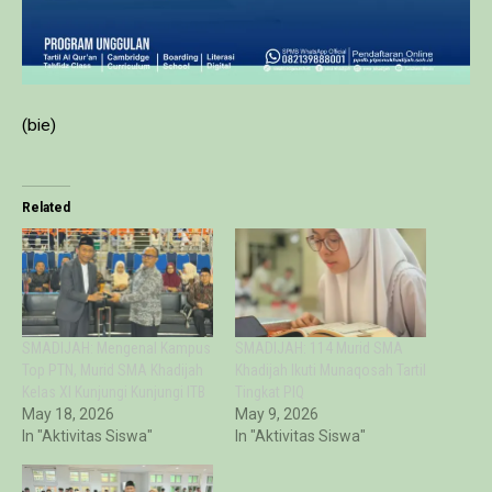
(bie)
Related
SMADIJAH: Mengenal Kampus
SMADIJAH: 114 Murid SMA
Top PTN, Murid SMA Khadijah
Khadijah Ikuti Munaqosah Tartil
Kelas XI Kunjungi Kunjungi ITB
Tingkat PIQ
May 18, 2026
May 9, 2026
In "Aktivitas Siswa"
In "Aktivitas Siswa"