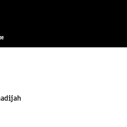
 Bertaraf Internasional dengan Nuansa Islam ASWAJA yang
adijah