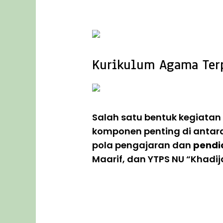
Matematika, Bahasa Inggris, dan E
Kurikulum Agama Ter
Salah satu bentuk kegiatan
komponen penting di anta
pola pengajaran dan
pendi
Maarif, dan YTPS NU “Khadij
Diantara mata pelajaran yang diaja
Hadits, Ilmu Tafsir, Ilmu Mustholah
Ahlussunnah wal Jamaah, Tartil Al