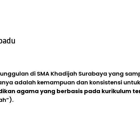
konomi.
padu
 unggulan di SMA Khadijah Surabaya yang samp
ranya adalah kemampuan dan konsistensi untu
dikan agama yang berbasis pada kurikulum t
ah”).
rkan mulai dari tingkat dasar sampai dengan tingkat meneng
ul Hadits, Akidah dan Akhlaq, Ilmu Fiqh & Ilmu Ushul Fiqh, Ilm
-Quran