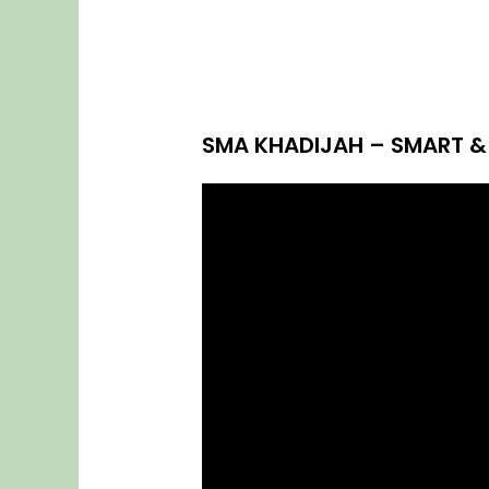
Assalamualaikum wr. wb.
Kami men
rahmatan lil alamin dengan berl
SMA Khadijah Tahun Ajaran 2023/2
SMA KHADIJAH – SMART &