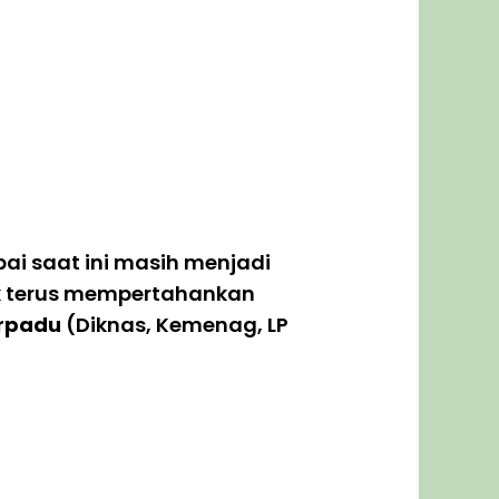
ai saat ini masih menjadi
k terus mempertahankan
erpadu
(Diknas, Kemenag, LP
ah adalah : Ilmu Al-Quran, Ilmu
u Faroid, Tarikh Islam, Pendidikan