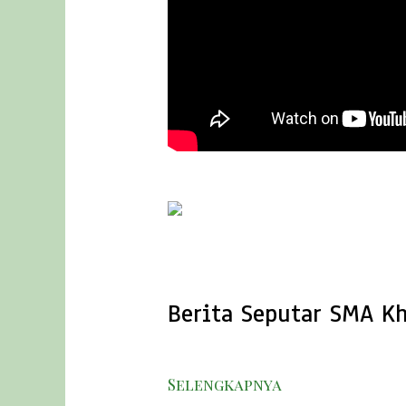
Terwujudnya Institusi Pendidikan
kompetitif
sma khadijah
visi
Berita Seputar SMA Kh
Selengkapnya