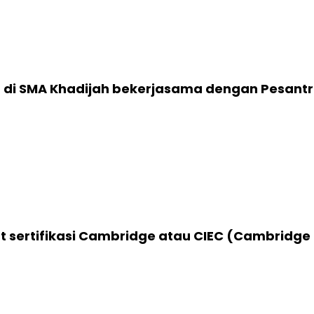
n di SMA Khadijah bekerjasama dengan Pesantr
ertujuan menciptakan generasi Qurani yang mempunyai wawas
 juga mempunyai keahlian di bidang agama terutama dalam 
 sertifikasi Cambridge atau CIEC (Cambridge 
alah satu program pendidikan yang diadakan oleh University
eperti Ujian Nasional yang mencakup enam mata pelajaran yaitu