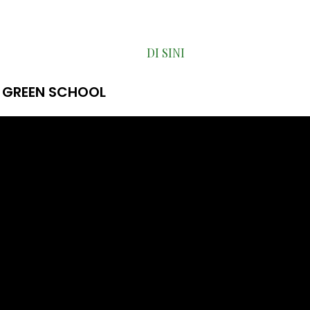
gundang putra-putri terbaik Indonesia untuk bergabung
andaskan Aswaja An-Nahdiyah di SMA Khadijah.
Segera daft
DI SINI
024. Daftar sekarang juga |
SMA KHADIJAH | SANT
 GREEN SCHOOL