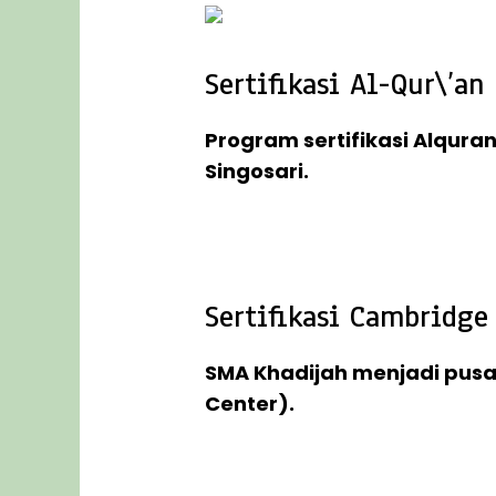
Sertifikasi Al-Qur\’an
Program sertifikasi Alqura
Singosari.
Program sertifikasi Alquran ini b
atau keilmuan umum lainnya tetapi
Sertifikasi Cambridge
SMA Khadijah menjadi pusat
Center).
Sertifikasi Cambridge merupakan s
program ini adalah ujian tertulis s