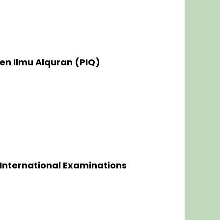
en Ilmu Alquran (PIQ)
an global baik di bidang akademis
bidang Alquran.
International Examinations
 of Cambridge. Bentuk ujian dalam
 Fisika, Kimia, Biologi,