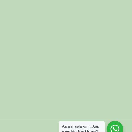
Assalamualaikum...
Apa
yang bisa kami bantu?