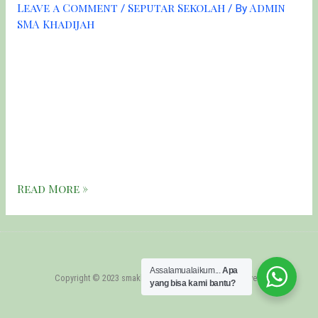
Leave a Comment
Seputar Sekolah
Admin
/
/ By
SMA Khadijah
Haul merupakan tradisi peringatan wafatnya seseorang
yang diadakan setahun sekali. Selasa (23/03) merupakan
Haul ke-26 K.H. Abdul Wahab Turcham. Beliau adalah
pendiri yayasan taman pendidikan dan sosial NU Khadijah.
Acara haul K.H. Abdul Wahab Turcham diikuti oleh seluruh
siswa dan guru dari yayasan taman pendidikan Khadijah.
Selain itu, alumni juga turut mengikuti acara ini. Beberapa …
Read More »
Assalamualaikum...
Apa
Copyright © 2023 smakhadijah.sch.id | All rights reserved.
yang bisa kami bantu?