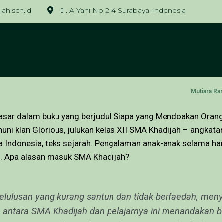
ah.sch.id
Jl. A Yani No 2-4 Surabaya-Indonesia
Mutiara Ra
asar dalam buku yang berjudul Siapa yang Mendoakan Orang
uni klan Glorious, julukan kelas XII SMA Khadijah – angkat
asa Indonesia, teks sejarah. Pengalaman anak-anak selama 
a. Apa alasan masuk SMA Khadijah?
kelulusan yang kurang santun dan tidak berfaedah, men
ta antara SMA Khadijah dan pelajarnya ini menandakan 