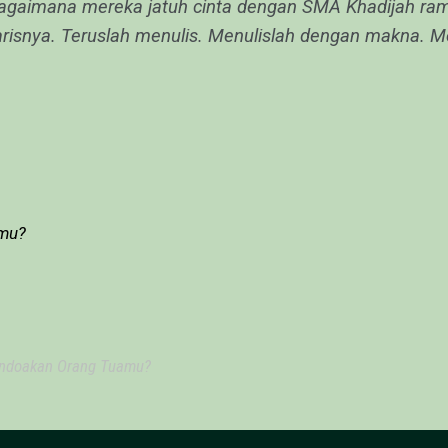
g bagaimana mereka jatuh cinta dengan SMA Khadijah 
risnya. Teruslah menulis. Menulislah dengan makna. Me
amu?
ndoakan Orang Tuamu?