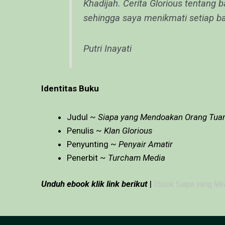
Khadijah. Cerita Glorious tentan
sehingga saya menikmati setiap ba
Putri Inayati
Identitas Buku
Judul ~
Siapa yang Mendoakan Orang Tu
Penulis ~
Klan Glorious
Penyunting ~
Penyair Amatir
Penerbit ~
Turcham Media
Unduh ebook klik link berikut
|
Ebook Siapa yang
Me