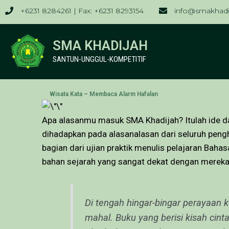
+6231 8284261 | Fax: +6231 8293154
info@smakhadij
SMA KHADIJAH
SANTUN-UNGGUL-KOMPETITIF
Wisata Kata – Membaca Alarm Hafalan
Apa alasanmu masuk SMA Khadijah? Itulah ide d
dihadapkan pada alasanalasan dari seluruh pengh
bagian dari ujian praktik menulis pelajaran Bah
bahan sejarah yang sangat dekat dengan merek
Di tengah hingar-bingar perayaan 
mahal. Buku yang berisi kisah cin