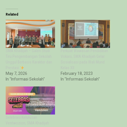
Related
SMA Khadijah – Galeri Studi
Perkuat Wawasan Pendidikan
Tiru Pengembangan Sekolah
Vokasi, SMA Khadijah Gelar
Unggul Berbasis Karakter dan
Sosialisasi pada Wali Murid
Prestasi
Kelas XII
May 7, 2026
February 18, 2023
In "Informasi Sekolah"
In "Informasi Sekolah"
Selebrasi Kelulusan
Ventwozion, SMA Khadijah