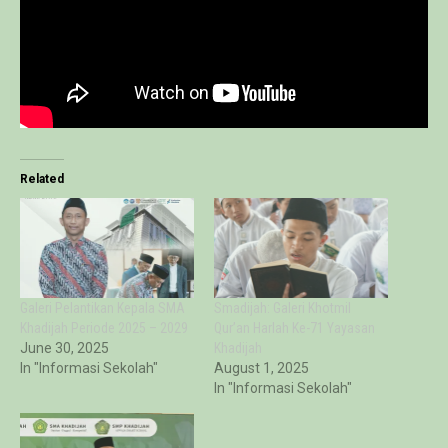
Related
Galeri Pelantikan Kepala SMA
Smadijah: Galeri Khotmil
Khadijah Periode 2025 – 2029
Qur’an Harlah Ke-71 Yayasan
June 30, 2025
Khadijah
In "Informasi Sekolah"
August 1, 2025
In "Informasi Sekolah"