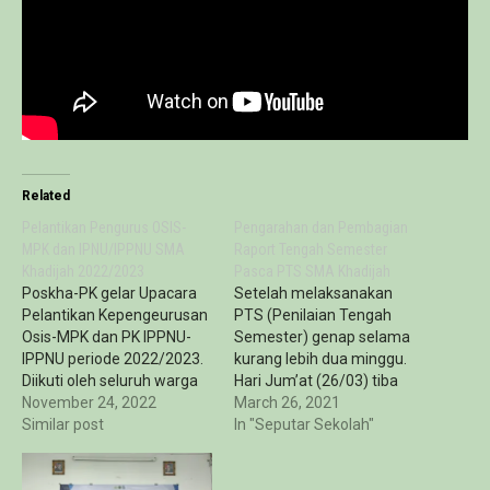
Related
Pelantikan Pengurus OSIS-
Pengarahan dan Pembagian
MPK dan IPNU/IPPNU SMA
Raport Tengah Semester
Khadijah 2022/2023
Pasca PTS SMA Khadijah
Poskha-PK gelar Upacara
Setelah melaksanakan
Pelantikan Kepengeurusan
PTS (Penilaian Tengah
Osis-MPK dan PK IPPNU-
Semester) genap selama
IPPNU periode 2022/2023.
kurang lebih dua minggu.
Diikuti oleh seluruh warga
Hari Jum’at (26/03) tiba
SMA Khadijah, kegiatan ini
November 24, 2022
saatnya untuk pembagian
March 26, 2021
dilaksanakan pada Selasa
Similar post
raport, tentu saja secara
In "Seputar Sekolah"
(20/09), bertempat di
online. Selain membagikan
Auning SMA Khadijah.
raport lewat media