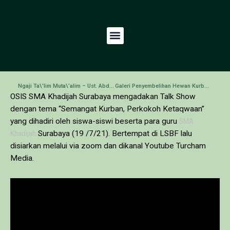
Ngaji Ta\’lim Muta\’alim – Ust. Abdul Chaq, S.Ag
Galeri Penyembelihan Hewan Kurban di Idul Adha 1442 H
OSIS SMA Khadijah Surabaya mengadakan Talk Show
dengan tema “Semangat Kurban, Perkokoh Ketaqwaan”
yang dihadiri oleh siswa-siswi beserta para guru
SMA
Khadijah
Surabaya (19 /7/21). Bertempat di LSBF lalu
disiarkan melalui via zoom dan dikanal Youtube Turcham
Media.