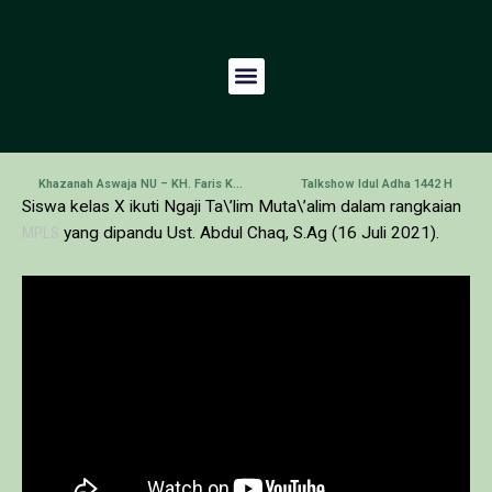
Khazanah Aswaja NU – KH. Faris Khoirul Anam, Lc., M.HI
Talkshow Idul Adha 1442 H
Siswa kelas X ikuti Ngaji Ta\’lim Muta\’alim dalam rangkaian
MPLS
yang dipandu Ust. Abdul Chaq, S.Ag (16 Juli 2021).