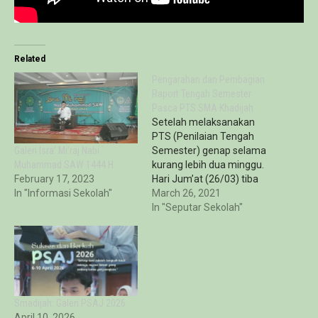
Related
Pengarahan dan Pembagian
Raport Tengah Semester
Pasca PTS SMA Khadijah
Setelah melaksanakan
PTS (Penilaian Tengah
Galeri Isra’ Mi’raj Nabi
Semester) genap selama
Muhammad SAW 1444 H
kurang lebih dua minggu.
February 17, 2023
Hari Jum’at (26/03) tiba
In "Informasi Sekolah"
saatnya untuk pembagian
March 26, 2021
raport, tentu saja secara
In "Seputar Sekolah"
online. Selain membagikan
raport lewat media
komunikasi yaitu
WhatsApp, SMA Khadijah
Surabaya juga memberi
arahan kepada siswa-siswi
Smadijah: Galeri PSAJ 2026
kelas X dan XI terkait
April 10, 2026