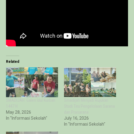
Related
SMADIJAH: Galeri Idul Kurban
Smadijah Menjadi Rujukan
1447 H
Studi Tiru Pengelolaan Sarana
May 28, 2026
dan Prasarana
In "Informasi Sekolah"
July 16, 2026
In "Informasi Sekolah"