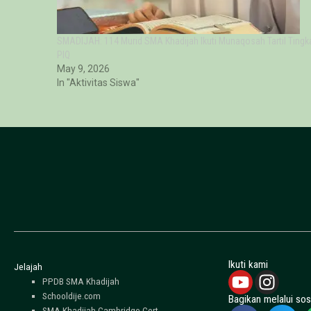
SMADIJAH: 114 Murid SMA Khadijah Ikuti Munaqosah Tartil Tingk
PIQ
May 9, 2026
In "Aktivitas Siswa"
Ikuti kami
Jelajah
PPDB SMA Khadijah
Schooldije.com
Bagikan melalui sos
SMA Khadijah-Cambridge Cert