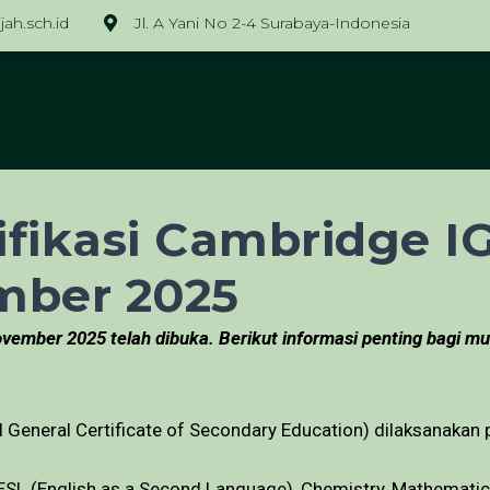
ah.sch.id
Jl. A Yani No 2-4 Surabaya-Indonesia
fikasi Cambridge I
mber 2025
vember 2025 telah dibuka. Berikut informasi penting bagi m
al General Certificate of Secondary Education) dilaksanaka
 ESL (English as a Second Language), Chemistry, Mathematic