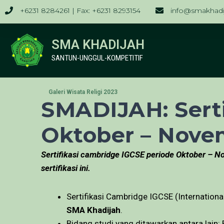
+6231 8284261 | Fax: +6231 8293154
info@smakhadij
SMA KHADIJAH
SANTUN-UNGGUL-KOMPETITIF
Galeri Wisata Religi 2023
SMADIJAH: Serti
Oktober – Nove
Sertifikasi cambridge IGCSE periode Oktober – No
sertifikasi ini.
Sertifikasi Cambridge IGCSE (Internation
SMA Khadijah
.
Bidang studi yang ditawarkan antara lain: