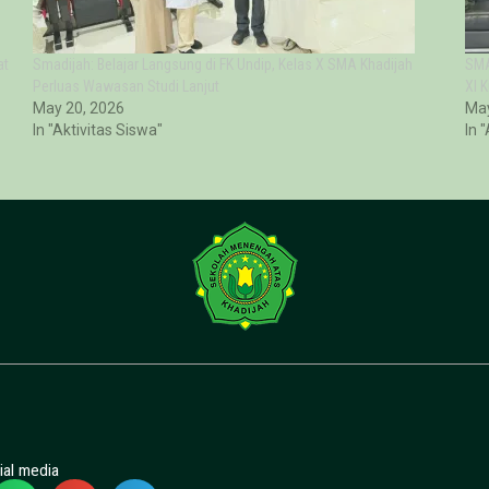
at
Smadijah: Belajar Langsung di FK Undip, Kelas X SMA Khadijah
SMA
Perluas Wawasan Studi Lanjut
XI 
May 20, 2026
May
In "Aktivitas Siswa"
In 
ial media