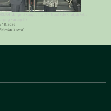
DIJAH: Mengenal Kampus Top PTN, Murid SMA Khadijah Kelas
Kunjungi Kunjungi ITB
 18, 2026
"Aktivitas Siswa"