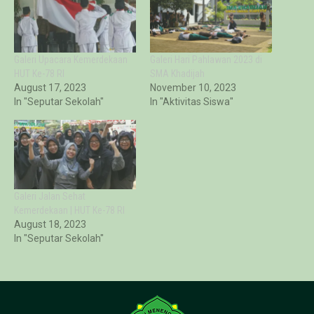
Galeri Upacara Kemerdekaan
Galeri Hari Pahlawan 2023 di
HUT Ke-78 RI
SMA Khadijah
August 17, 2023
November 10, 2023
In "Seputar Sekolah"
In "Aktivitas Siswa"
Galeri Jalan Sehat
Kemerdekaan | HUT Ke-78 RI
August 18, 2023
In "Seputar Sekolah"