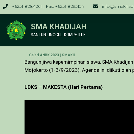
+6231 8284261 | Fax: +6231 8293154
info@smakhadij
SMA KHADIJAH
SANTUN-UNGGUL-KOMPETITIF
Galeri ANBK 2023 | SMAKH
Bangun jiwa kepemimpinan siswa, SMA Khadijah 
Mojokerto (1-3/9/2023). Agenda ini diikuti ole
LDKS – MAKESTA (Hari Pertama)