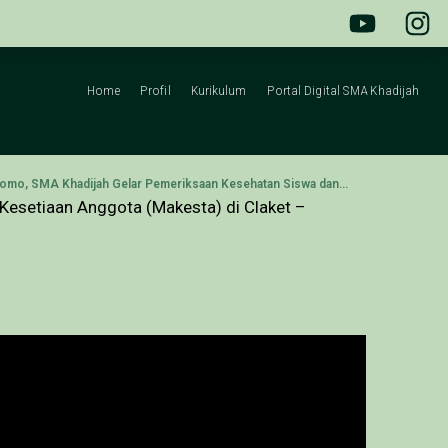
Home
Profil
Kurikulum
Portal Digital SMA Khadijah
Kolaborasi dengan Puskesmas Wonokromo, SMA Khadijah Gelar Pemeriksaan Kesehatan Siswa dan Guru
esetiaan Anggota (Makesta) di Claket –