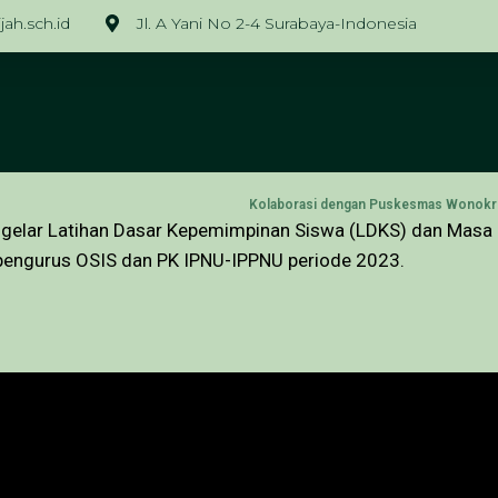
ah.sch.id
Jl. A Yani No 2-4 Surabaya-Indonesia
gelar Latihan Dasar Kepemimpinan Siswa (LDKS) dan Masa K
h pengurus OSIS dan PK IPNU-IPPNU periode 2023.