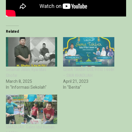
Related
Selamat Jalan, Kyai Mas
GEMA TAKBIR IDUL FITRI 1444H
Ghofar
– SMA KHADIJAH
March 8, 2025
April 21, 2023
In "Informasi Sekolah"
In "Berita"
SMADIJAH: Galeri Idul Kurban