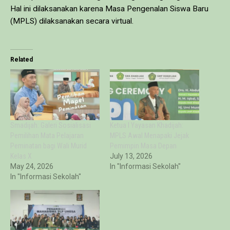
Hal ini dilaksanakan karena Masa Pengenalan Siswa Baru
(MPLS) dilaksanakan secara virtual.
Related
Smadijah: Galeri Sosialisasi
Ketua I Yayasan Khadijah:
Pemilihan Mata Pelajaran
MPLS Awal Menapaki Jejak
Peminatan bagi Wali Murid
Pemimpin Masa Depan
Kelas X
July 13, 2026
May 24, 2026
In "Informasi Sekolah"
In "Informasi Sekolah"