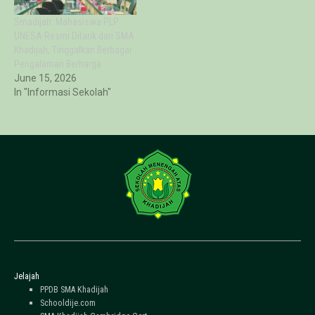
Smadijah: Mahasiswa PLP
UNESA Resmi Ditarik dari SMA
Khadijah, Tinggalkan Berbagai
Pengalaman Berharga
June 15, 2026
In "Informasi Sekolah"
Jelajah
PPDB SMA Khadijah
Schooldije.com