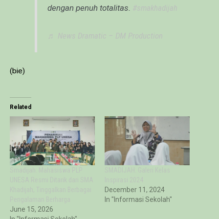
dengan penuh totalitas.
#smakhadijah
♬ News Dramatic – DM Production
(bie)
Related
Smadijah: Mahasiswa PLP
SMADIJAH: Galeri Kelas
UNESA Resmi Ditarik dari SMA
Inspirasi 2024
Khadijah, Tinggalkan Berbagai
December 11, 2024
Pengalaman Berharga
In "Informasi Sekolah"
June 15, 2026
In "Informasi Sekolah"