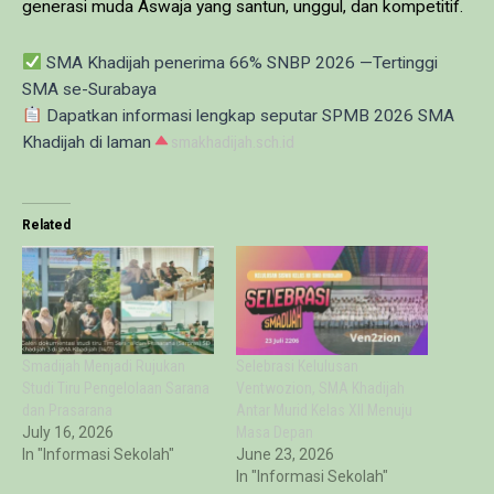
generasi muda Aswaja yang santun, unggul, dan kompetitif.
SMA Khadijah penerima 66% SNBP 2026 —Tertinggi
SMA se-Surabaya
Dapatkan informasi lengkap seputar SPMB 2026 SMA
Khadijah di laman
smakhadijah.sch.id
Related
Smadijah Menjadi Rujukan
Selebrasi Kelulusan
Studi Tiru Pengelolaan Sarana
Ventwozion, SMA Khadijah
dan Prasarana
Antar Murid Kelas XII Menuju
July 16, 2026
Masa Depan
In "Informasi Sekolah"
June 23, 2026
In "Informasi Sekolah"