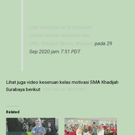
Lihat postingan ini di Instagram
Sebuah kiriman dibagikan oleh
SMA_Khadijah (@sma_khadijah)
pada
29
Sep 2020 jam 7:51 PDT
Lihat juga video keseruan kelas motivasi SMA Khadijah
Surabaya berikut:
VIDEO KELAS MOTIVASI
Related