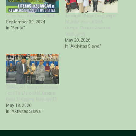
Galeri Stadium General 2024
Smadijah: Belajar Langsung di
September 30, 2024
FK Undip, Kelas X SMA
In "Berita"
Khadijah Perluas Wawasan
Studi Lanjut
May 20, 2026
In "Aktivitas Siswa"
SMADIJAH: Mengenal Kampus
Top PTN, Murid SMA Khadijah
Kelas XI Kunjungi Kunjungi ITB
May 18, 2026
In "Aktivitas Siswa"