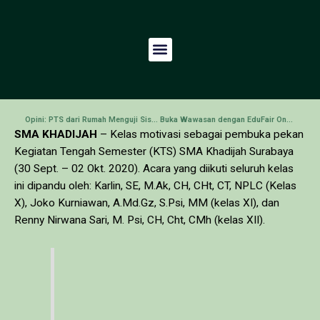
Opini: PTS dari Rumah Menguji Siswa Berintegritas?
Buka Wawasan dengan EduFair Onlinen 2020
SMA KHADIJAH
– Kelas motivasi sebagai pembuka pekan
Kegiatan Tengah Semester (KTS) SMA Khadijah Surabaya
(30 Sept. – 02 Okt. 2020). Acara yang diikuti seluruh kelas
ini dipandu oleh: Karlin, SE, M.Ak, CH, CHt, CT, NPLC (Kelas
X), Joko Kurniawan, A.Md.Gz, S.Psi, MM (kelas XI), dan
Renny Nirwana Sari, M. Psi, CH, Cht, CMh (kelas XII).