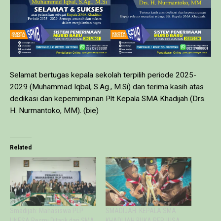
Selamat bertugas kepala sekolah terpilih periode 2025-
2029 (Muhammad Iqbal, S.Ag., M.Si) dan terima kasih atas
dedikasi dan kepemimpinan Plt Kepala SMA Khadijah (Drs.
H. Nurmantoko, MM). (bie)
Related
Smadijah: Mahasiswa PLP
SMADIJAH: KEPALA SMA
UNESA Resmi Ditarik dari SMA
KHADIJAH BUKA PERJUSA