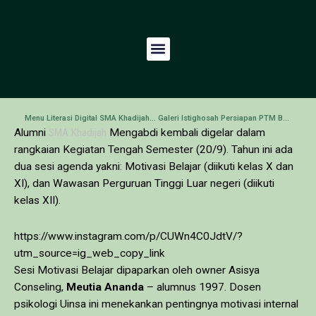
Menu Literasi Digital SMA Khadijah | Vol 2
Galeri Istighosah Persiapan PTM Bertahap
Alumni
SMA Khadijah
Mengabdi kembali digelar dalam
rangkaian Kegiatan Tengah Semester (20/9). Tahun ini ada
dua sesi agenda yakni: Motivasi Belajar (diikuti kelas X dan
XI), dan Wawasan Perguruan Tinggi Luar negeri (diikuti
kelas XII).
https://www.instagram.com/p/CUWn4C0JdtV/?
utm_source=ig_web_copy_link
Sesi Motivasi Belajar dipaparkan oleh owner Asisya
Conseling,
Meutia Ananda
– alumnus 1997. Dosen
psikologi Uinsa ini menekankan pentingnya motivasi internal