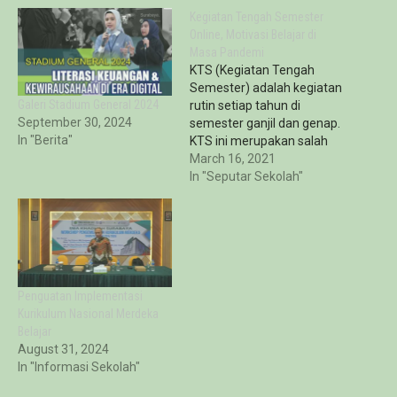
Kegiatan Tengah Semester
Online, Motivasi Belajar di
Masa Pandemi
KTS (Kegiatan Tengah
Semester) adalah kegiatan
Galeri Stadium General 2024
rutin setiap tahun di
September 30, 2024
semester ganjil dan genap.
In "Berita"
KTS ini merupakan salah
satu agenda sekolah dan
March 16, 2021
bagian dari pembelajaran.
In "Seputar Sekolah"
Dalam rangka KTS itulah,
pada hari Senin (15/03)
SMA Khadijah Surabaya
mengadakan kegiatan
secara virtual yang diikuti
oleh seluruh siswa-
Penguatan Implementasi
siswinya kelas X dan XI.
Kurikulum Nasional Merdeka
Kegiatan…
Belajar
August 31, 2024
In "Informasi Sekolah"