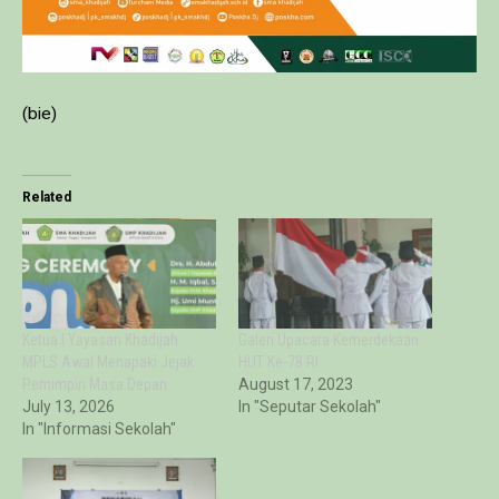
(bie)
Related
Ketua I Yayasan Khadijah:
Galeri Upacara Kemerdekaan
MPLS Awal Menapaki Jejak
HUT Ke-78 RI
Pemimpin Masa Depan
August 17, 2023
July 13, 2026
In "Seputar Sekolah"
In "Informasi Sekolah"