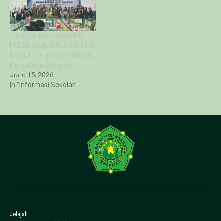
Smadijah: Mahasiswa PLP
UNESA Resmi Ditarik dari SMA
Khadijah, Tinggalkan Berbagai
Pengalaman Berharga
June 15, 2026
In "Informasi Sekolah"
Jelajah