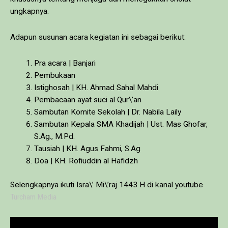
ungkapnya.
Adapun susunan acara kegiatan ini sebagai berikut:
Pra acara | Banjari
Pembukaan
Istighosah | KH. Ahmad Sahal Mahdi
Pembacaan ayat suci al Qur\’an
Sambutan Komite Sekolah | Dr. Nabila Laily
Sambutan Kepala SMA Khadijah | Ust. Mas Ghofar,
S.Ag., M.Pd.
Tausiah | KH. Agus Fahmi, S.Ag
Doa | KH. Rofiuddin al Hafidzh
Selengkapnya ikuti Isra\’ Mi\’raj 1443 H di kanal youtube
Turcham Media